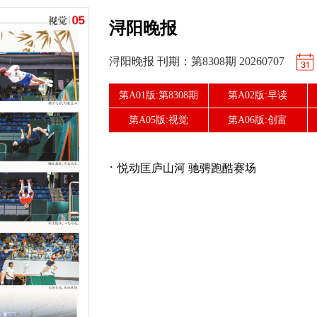
浔阳晚报
浔阳晚报 刊期：第8308期 20260707
第A01版:第8308期
第A02版:早读
第A05版:视觉
第A06版:创富
·
悦动匡庐山河 驰骋跑酷赛场