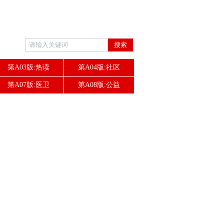
搜索
第A03版:热读
第A04版:社区
第A07版:医卫
第A08版:公益