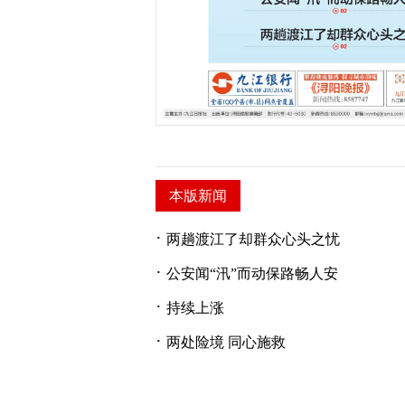
本版新闻
·
两趟渡江了却群众心头之忧
·
公安闻“汛”而动保路畅人安
·
持续上涨
·
两处险境 同心施救