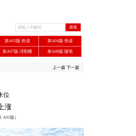
搜索
第A03版:热读
第A04版:热读
第A07版:浔阳楼
第A08版:随笔
上一篇
下一篇
水位
上涨
第 A01版）