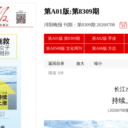
第A01版:第8309期
浔阳晚报 刊期：第8309期 20260708
第A01版:第8309期
第A02版:早读
第A0508版:文化周刊
第A06版:方志
返回目录
放大
缩小
阅读 108
长江
持续
（20260708